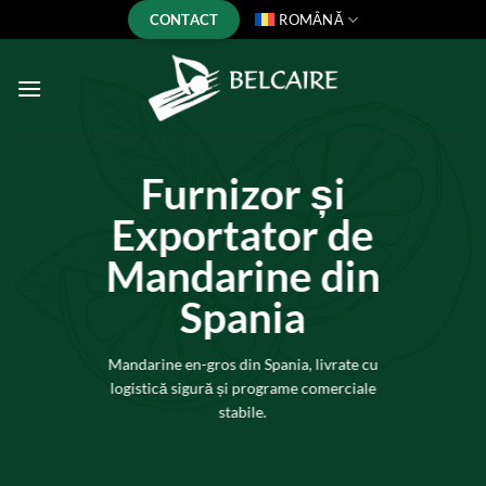
Skip
CONTACT
ROMÂNĂ
to
content
Furnizor și
Exportator de
Mandarine din
Spania
Mandarine en-gros din Spania, livrate cu
logistică sigură și programe comerciale
stabile.