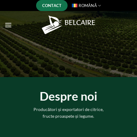
Skip
CONTACT
ROMÂNĂ
to
content
Despre noi
Producători și exportatori de citrice,
fructe proaspete și legume.