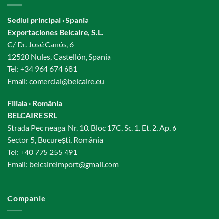
Sediul principal · Spania
Exportaciones Belcaire, S.L.
C/ Dr. José Canós, 6
12520 Nules, Castellón, Spania
Tel:
+34 964 674 681
Email:
comercial@belcaire.eu
Filiala · România
BELCAIRE SRL
Strada Pecineaga, Nr. 10, Bloc 17C, Sc. 1, Et. 2, Ap. 6
Sector 5, București, România
Tel:
+40 775 255 491
Email:
belcaireimport@gmail.com
Companie