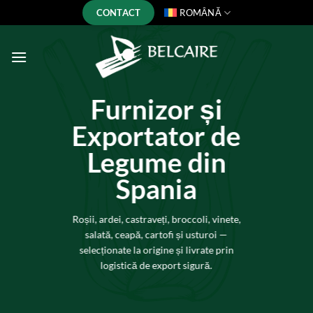
Skip
CONTACT
ROMÂNĂ
to
content
Furnizor și
Exportator de
Legume din
Spania
Roșii, ardei, castraveți, broccoli, vinete,
salată, ceapă, cartofi și usturoi —
selecționate la origine și livrate prin
logistică de export sigură.