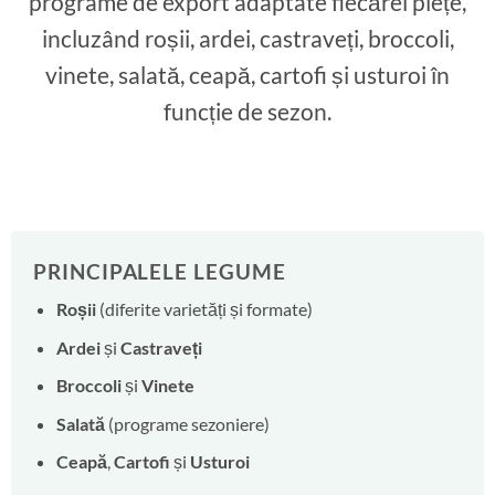
programe de export adaptate fiecărei piețe,
incluzând roșii, ardei, castraveți, broccoli,
vinete, salată, ceapă, cartofi și usturoi în
funcție de sezon.
PRINCIPALELE LEGUME
Roșii
(diferite varietăți și formate)
Ardei
și
Castraveți
Broccoli
și
Vinete
Salată
(programe sezoniere)
Ceapă
,
Cartofi
și
Usturoi